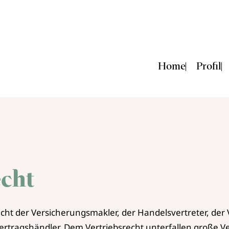
Home
Profil
echt
echt der Versicherungsmakler, der Handelsvertreter, der 
rtragshändler. Dem Vertriebsrecht unterfallen große V